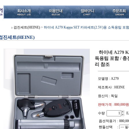
검진세트(HEINE)
>
하이네 A279 Kappa SET 카파세트(2.5V)용 소독용팁
검진세트(HEINE)
하이네 A279 K
독용팁 포함 / 
리 참조
모델명 : A279
제조회사 : HEINE
원산지 : 독일
판매가격 :
880,000원
수량
E
옵션적용가
:
880,00
핸들선택
: