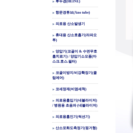
후두경(HEINE)
항문경튜브(Ano tube)
의료용 산소발생기
휴대용 산소호흡기(라파오
투)
양압기(코골이 & 수면무호
흡치료기) / 양압기소모품(마
스크.호스.필터)
코골이방지/비강확장기(클
립에어)
코세정제(비염세척)
의료용흡입기(네블라이저)
/ 병원용 초음파 (네블라이저)
의료용흡인기(썩션기)
산소포화도측정기(핑거형)