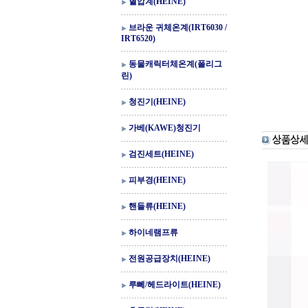
혈압계(HEINE)
브라운 귀체온계(IRT6030 /
IRT6520)
동물캐릭터체온계(폴리그
린)
청진기(HEINE)
가베(KAWE)청진기
검진세트(HEINE)
피부경(HEINE)
핸들류(HEINE)
하이네램프류
전원공급장치(HEINE)
루뻬/헤드라이트(HEINE)