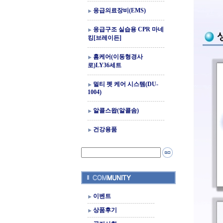
응급의료장비(EMS)
응급구조 실습용 CPR 마네
킹[브레이든]
홈케어(이동형경사
로)LY36세트
멀티 펫 케어 시스템(DU-
1004)
알콜스왑(알콜솜)
건강용품
이벤트
상품후기