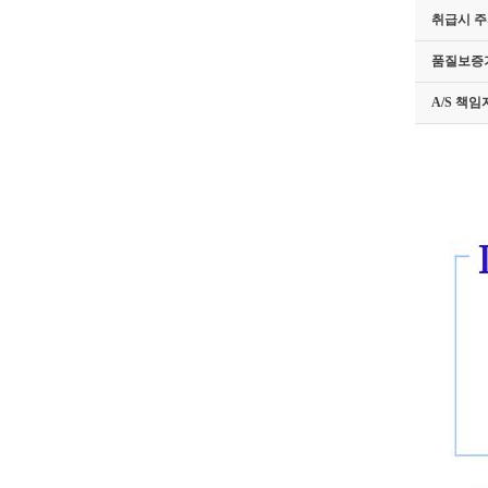
취급시 
품질보증
A/S 책