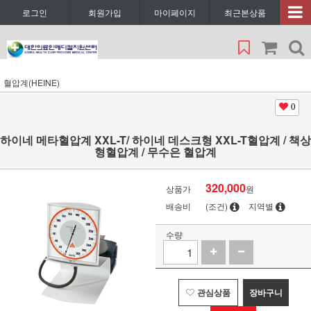
로그인
회원가입
마이페이지
최근본상품
혈압계(HEINE)
0
하이네 메타혈압계 XXL-T/ 하이네 데스크형 XXL-T혈압계 / 책상
형혈압계 / 무수은 혈압계
320,000
상품가
원
배송비
(조건)
지역별
수량
관심상품
장바구니