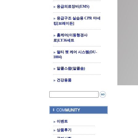
응급의료장비(EMS)
응급구조 실습용 CPR 마네
킹[브레이든]
홈케어(이동형경사
로)LY36세트
멀티 펫 케어 시스템(DU-
1004)
알콜스왑(알콜솜)
건강용품
이벤트
상품후기