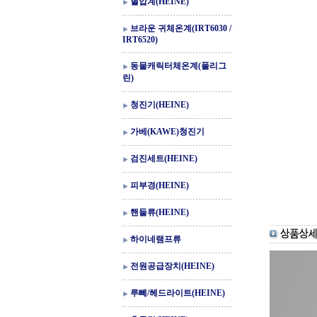
혈압계(HEINE)
브라운 귀체온계(IRT6030 /
IRT6520)
동물캐릭터체온계(폴리그
린)
청진기(HEINE)
가베(KAWE)청진기
검진세트(HEINE)
피부경(HEINE)
핸들류(HEINE)
하이네램프류
전원공급장치(HEINE)
루뻬/헤드라이트(HEINE)