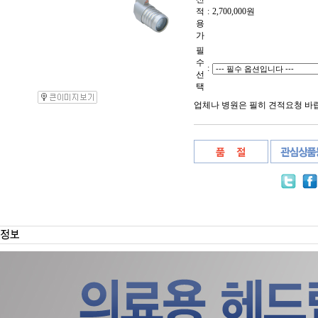
적
:
2,700,000
원
용
가
필
수
:
선
택
업체나 병원은 필히 견적요청 바