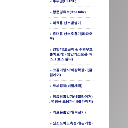
후두경(HEINE)
항문경튜브(Ano tube)
의료용 산소발생기
휴대용 산소호흡기(라파오
투)
양압기(코골이 & 수면무호
흡치료기) / 양압기소모품(마
스크.호스.필터)
코골이방지/비강확장기(클
립에어)
코세정제(비염세척)
의료용흡입기(네블라이저)
/ 병원용 초음파 (네블라이저)
의료용흡인기(썩션기)
산소포화도측정기(핑거형)