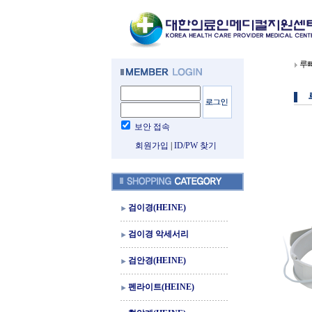
루뻬
보안 접속
회원가입
|
ID/PW 찾기
검이경(HEINE)
검이경 악세서리
검안경(HEINE)
펜라이트(HEINE)