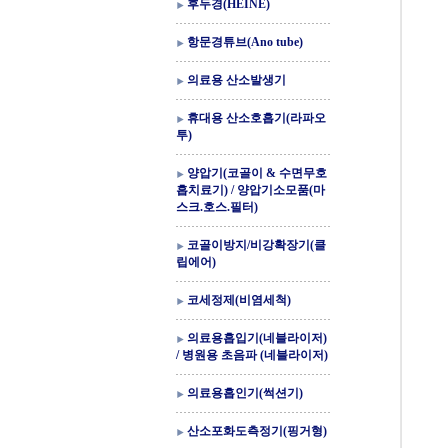
후두경(HEINE)
항문경튜브(Ano tube)
의료용 산소발생기
휴대용 산소호흡기(라파오
투)
양압기(코골이 & 수면무호
흡치료기) / 양압기소모품(마
스크.호스.필터)
코골이방지/비강확장기(클
립에어)
코세정제(비염세척)
의료용흡입기(네블라이저)
/ 병원용 초음파 (네블라이저)
의료용흡인기(썩션기)
산소포화도측정기(핑거형)