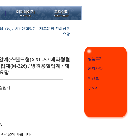
-326) / 병원용혈압계 / 재고문의 전화상담
요망
상품후기
계(스탠드형)XXL-S / 메타형혈
계(M-326) / 병원용혈압계 / 재
공지사항
요망
이벤트
드혈압계
Q & A
A
히 견적요청 바랍니다