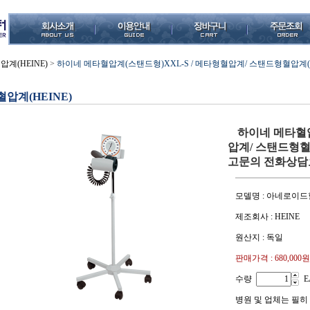
압계(HEINE)
>
하이네 메타혈압계(스탠드형)XXL-S / 메타형혈압계/ 스탠드형혈압계(M
혈압계(HEINE)
하이네 메타혈압
압계/ 스탠드형혈압
고문의 전화상담
모델명 : 아네로이
제조회사 : HEINE
원산지 : 독일
판매가격 :
680,000원
수량
E
병원 및 업체는 필