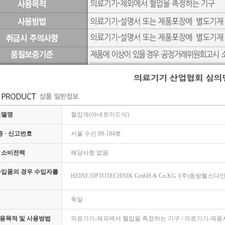
모델명
혈압계(아네로이드식)
증 · 신고번호
서울 수신 09-184호
 소비전력
해당사항 없음
수입품의 경우 수입자를
HEINE OPTOTECHNIK GmbH & Co.KG /(주)동방헬스다
독일
용목적 및 사용방법
의료기기-체외에서 혈압을 측정하는 기구 / 의료기기-제