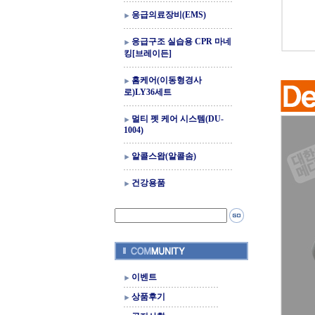
응급의료장비(EMS)
응급구조 실습용 CPR 마네
킹[브레이든]
홈케어(이동형경사
로)LY36세트
멀티 펫 케어 시스템(DU-
1004)
알콜스왑(알콜솜)
건강용품
이벤트
상품후기