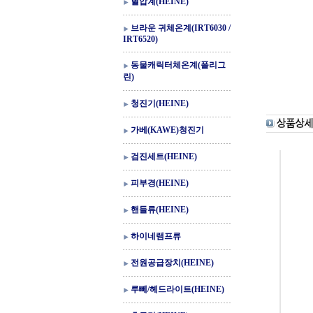
혈압계(HEINE)
브라운 귀체온계(IRT6030 /
IRT6520)
동물캐릭터체온계(폴리그
린)
청진기(HEINE)
가베(KAWE)청진기
검진세트(HEINE)
피부경(HEINE)
핸들류(HEINE)
하이네램프류
전원공급장치(HEINE)
루뻬/헤드라이트(HEINE)