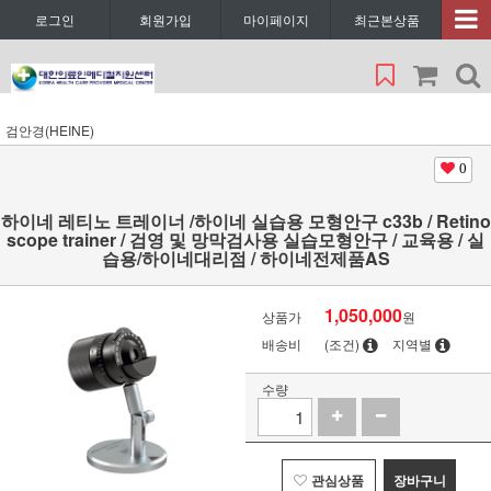
로그인
회원가입
마이페이지
최근본상품
검안경(HEINE)
0
하이네 레티노 트레이너 /하이네 실습용 모형안구 c33b / Retino
scope trainer / 검영 및 망막검사용 실습모형안구 / 교육용 / 실
습용/하이네대리점 / 하이네전제품AS
1,050,000
상품가
원
배송비
(조건)
지역별
수량
관심상품
장바구니