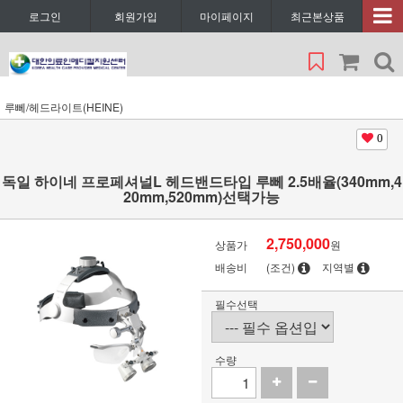
로그인
회원가입
마이페이지
최근본상품
루뻬/헤드라이트(HEINE)
0
독일 하이네 프로페셔널L 헤드밴드타입 루뻬 2.5배율(340mm,4
20mm,520mm)선택가능
2,750,000
상품가
원
배송비
(조건)
지역별
필수선택
수량