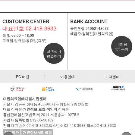
CUSTOMER CENTER
BANK ACCOUNT
대표번호 02-418-3632
국민은행 91052143633
예금주:정혁진(대한의료인)
평 일 09:00 ~ 18:00
토요일.일요일.공휴일(휴무)
비회원
1:1 문의
고객센터
연결하기
PC 버전
이용안내
고객센터
대한의료인메디컬지원센터
서울시 강동구 성내동 455-8번지 우창빌딩 2층 202호
대표
정혁진
개인정보 보호 책임자
정혁진
통신판매업신고번호
제 2011 서울송파 - 0275호
사업자 등록번호
212-06-56109
전화
대표번호 02-418-3632,팩스번호 02-418-3633
팩스
02-418-3633
이용약관
개인정보처리방침