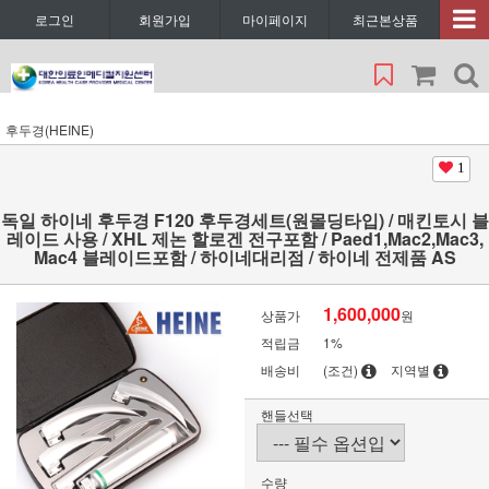
로그인
회원가입
마이페이지
최근본상품
후두경(HEINE)
1
독일 하이네 후두경 F120 후두경세트(원몰딩타입) / 매킨토시 블
레이드 사용 / XHL 제논 할로겐 전구포함 / Paed1,Mac2,Mac3,
Mac4 블레이드포함 / 하이네대리점 / 하이네 전제품 AS
1,600,000
상품가
원
적립금
1%
배송비
(조건)
지역별
핸들선택
수량