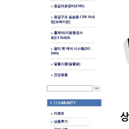
응급의료장비(EMS)
응급구조 실습용 CPR 마네
킹[브레이든]
홈케어(이동형경사
로)LY36세트
멀티 펫 케어 시스템(DU-
1004)
알콜스왑(알콜솜)
건강용품
이벤트
상품후기