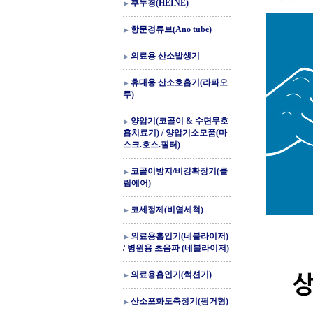
후두경(HEINE)
항문경튜브(Ano tube)
의료용 산소발생기
휴대용 산소호흡기(라파오
투)
양압기(코골이 & 수면무호
흡치료기) / 양압기소모품(마
스크.호스.필터)
코골이방지/비강확장기(클
립에어)
코세정제(비염세척)
의료용흡입기(네블라이저)
/ 병원용 초음파 (네블라이저)
의료용흡인기(썩션기)
산소포화도측정기(핑거형)