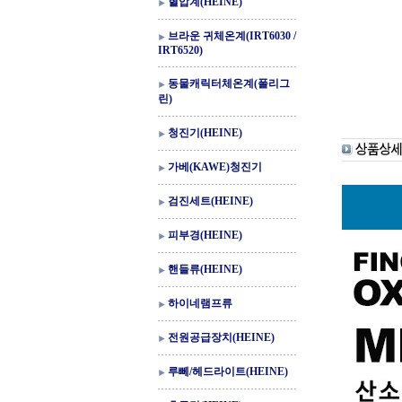
혈압계(HEINE)
브라운 귀체온계(IRT6030 /
IRT6520)
동물캐릭터체온계(폴리그
린)
청진기(HEINE)
가베(KAWE)청진기
검진세트(HEINE)
피부경(HEINE)
핸들류(HEINE)
하이네램프류
전원공급장치(HEINE)
루뻬/헤드라이트(HEINE)