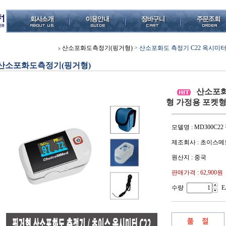
산소포화도측정기(핑거형)
>
산소포화도 측정기 C22 옥시미터
산소포화도측정기(핑거형)
산소포화도
형 가정용 포켓
모델명 : MD300C
제조회사 : 초이스메
원산지 : 중국
판매가격 :
62,900원
수량
E