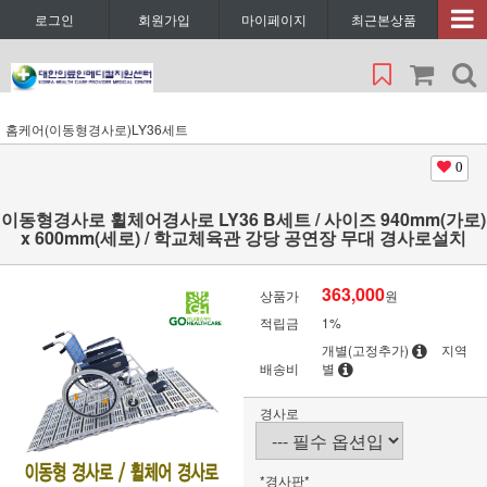
로그인
회원가입
마이페이지
최근본상품
홈케어(이동형경사로)LY36세트
0
이동형경사로 휠체어경사로 LY36 B세트 / 사이즈 940mm(가로)
x 600mm(세로) / 학교체육관 강당 공연장 무대 경사로설치
363,000
상품가
원
적립금
1%
개별(고정추가)
지역
배송비
별
경사로
*경사판*