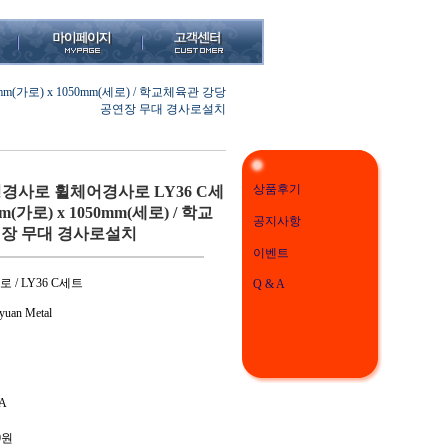
(가로) x 1050mm(세로) / 학교체육관 강당
공연장 무대 경사로설치
상품후기
경사로 휠체어경사로 LY36 C세
m(가로) x 1050mm(세로) / 학교
공지사항
연장 무대 경사로설치
이벤트
 / LY36 C세트
Q & A
uan Metal
A
0
원