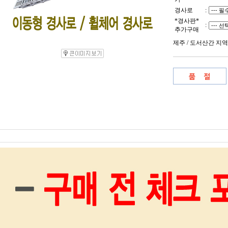
경사로
:
*경사판*
:
추가구매
제주 / 도서산간 지