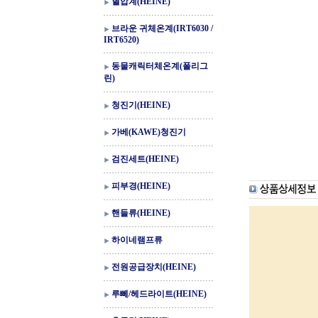
혈압계(HEINE)
브라운 귀체온계(IRT6030 /
IRT6520)
동물캐릭터체온계(폴리그
린)
청진기(HEINE)
가베(KAWE)청진기
검진세트(HEINE)
피부경(HEINE)
핸들류(HEINE)
하이네램프류
전원공급장치(HEINE)
루뻬/헤드라이트(HEINE)