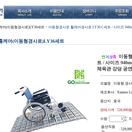
케어(이동형경사로)LY36세트
>
이동형경사로 휠체어경사로 LY36 C세트 / 사이즈 940mm
홈케어(이동형경사로)LY36세트
이동형
트 / 사이즈 940m
체육관 강당 공
모델명 : 이동형 경사로
제조회사 : Xiamen Liy
원산지 : 중국
판매가격 :
528,000원
수량
E
옵션적용
:
528,00
가