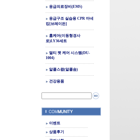
응급의료장비(EMS)
응급구조 실습용 CPR 마네
킹[브레이든]
홈케어(이동형경사
로)LY36세트
멀티 펫 케어 시스템(DU-
1004)
알콜스왑(알콜솜)
건강용품
이벤트
상품후기