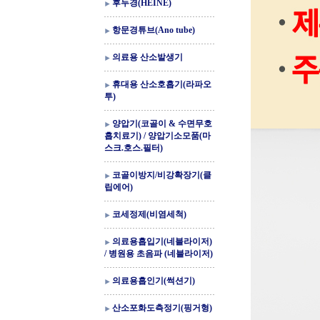
후두경(HEINE)
항문경튜브(Ano tube)
의료용 산소발생기
휴대용 산소호흡기(라파오
투)
양압기(코골이 & 수면무호
흡치료기) / 양압기소모품(마
스크.호스.필터)
코골이방지/비강확장기(클
립에어)
코세정제(비염세척)
의료용흡입기(네블라이저)
/ 병원용 초음파 (네블라이저)
의료용흡인기(썩션기)
산소포화도측정기(핑거형)