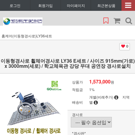
로그인
회원가입
마이페이지
최근본상품
홈케어(이동형경사로)LY36세트
0
이동형경사로 휠체어경사로 LY36 E세트 / 사이즈 915mm(가로)
x 3000mm(세로) / 학교체육관 강당 무대 공연장 경사로설치
1,573,000
상품가
원
적립금
1%
개별(비례추가)
지역
배송비
별
경사로
*경사판*