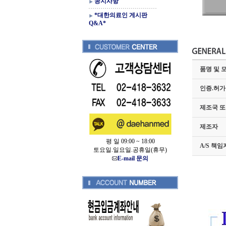
공지사항
*대한의료인 게시판
Q&A*
품명 및 
인증.허가
제조국 또
제조자
평 일 09:00 ~ 18:00
A/S 책
토요일.일요일.공휴일(휴무)
E-mail 문의