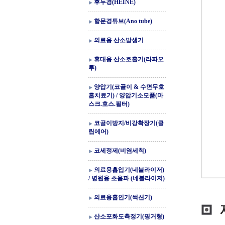
후두경(HEINE)
항문경튜브(Ano tube)
의료용 산소발생기
휴대용 산소호흡기(라파오
투)
양압기(코골이 & 수면무호
흡치료기) / 양압기소모품(마
스크.호스.필터)
코골이방지/비강확장기(클
립에어)
코세정제(비염세척)
의료용흡입기(네블라이저)
/ 병원용 초음파 (네블라이저)
의료용흡인기(썩션기)
산소포화도측정기(핑거형)