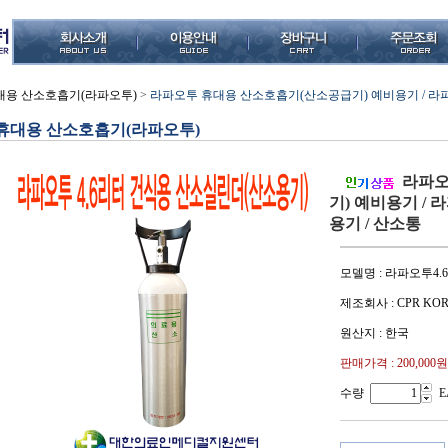
대용 산소호흡기(라파오투)
>
라파오투 휴대용 산소호흡기(산소공급기) 예비용기 / 라파
휴대용 산소호흡기(라파오투)
라파오
기) 예비용기 /
용기 / 산소통
모델명 : 라파오투4
제조회사 : CPR KOR
원산지 : 한국
판매가격 :
200,000원
수량
E