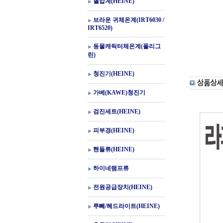
혈압계(HEINE)
브라운 귀체온계(IRT6030 /
IRT6520)
동물캐릭터체온계(폴리그
린)
청진기(HEINE)
가베(KAWE)청진기
검진세트(HEINE)
피부경(HEINE)
핸들류(HEINE)
하이네램프류
전원공급장치(HEINE)
루뻬/헤드라이트(HEINE)