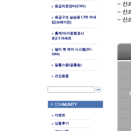
응급의료장비(EMS)
응급구조 실습용 CPR 마네
킹[브레이든]
홈케어(이동형경사
로)LY36세트
멀티 펫 케어 시스템(DU-
1004)
알콜스왑(알콜솜)
건강용품
이벤트
상품후기