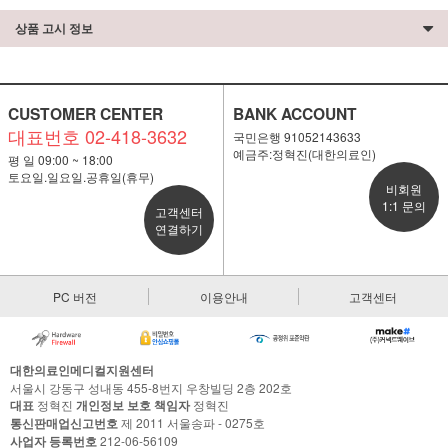
상품 고시 정보
CUSTOMER CENTER
BANK ACCOUNT
대표번호 02-418-3632
국민은행 91052143633
예금주:정혁진(대한의료인)
평 일 09:00 ~ 18:00
토요일.일요일.공휴일(휴무)
비회원
1:1 문의
고객센터
연결하기
PC 버전
이용안내
고객센터
대한의료인메디컬지원센터
서울시 강동구 성내동 455-8번지 우창빌딩 2층 202호
대표
정혁진
개인정보 보호 책임자
정혁진
통신판매업신고번호
제 2011 서울송파 - 0275호
사업자 등록번호
212-06-56109