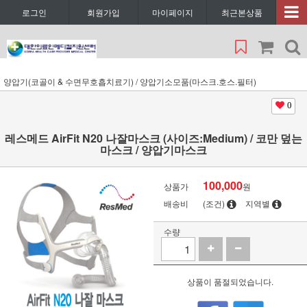
로그인
회원가입
마이페이지
최근본상품
양압기(코골이 & 수면무호흡치료기) / 양압기소모품(마스크.호스.필터)
0
레스메드 AirFit N20 나잘마스크 (사이즈:Medium) / 코만 덮는
마스크 / 양압기마스크
100,000
상품가
원
배송비
(조건)
지역별
수량
상품이 품절되었습니다.