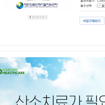
옵션적용가
:
1,320,
필수선택
: