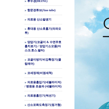
후두경(HEINE)
항문경튜브(Ano tube)
의료용 산소발생기
휴대용 산소호흡기(라파오
투)
양압기(코골이 & 수면무호
흡치료기) / 양압기소모품(마
스크.호스.필터)
코골이방지/비강확장기(클
립에어)
코세정제(비염세척)
의료용흡입기(네블라이저)
/ 병원용 초음파 (네블라이저)
의료용흡인기(썩션기)
산소포화도측정기(핑거형)