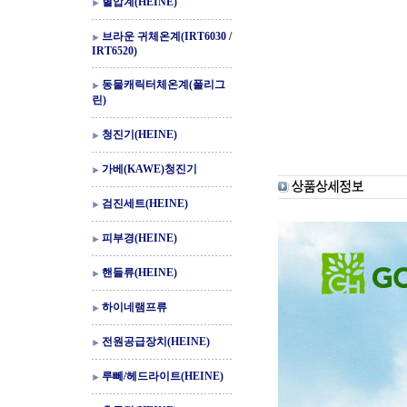
혈압계(HEINE)
브라운 귀체온계(IRT6030 /
IRT6520)
동물캐릭터체온계(폴리그
린)
청진기(HEINE)
가베(KAWE)청진기
검진세트(HEINE)
피부경(HEINE)
핸들류(HEINE)
하이네램프류
전원공급장치(HEINE)
루뻬/헤드라이트(HEINE)