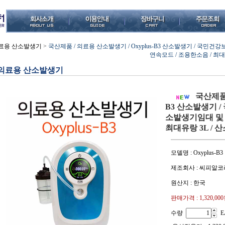
료용 산소발생기
>
국산제품 / 의료용 산소발생기 / Oxyplus-B3 산소발생기 / 국민
연속모드 / 조용한소음 / 최
의료용 산소발생기
국산제품 
B3 산소발생기 
소발생기임대 및 판
최대유랑 3L /
모델명 : Oxyplus-B3
제조회사 : 씨피알코
원산지 : 한국
판매가격 :
1,320,00
수량
E