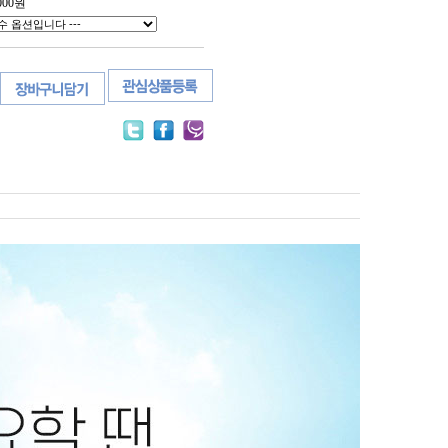
000
원