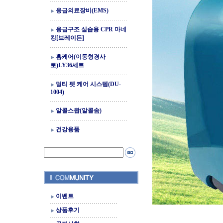
응급의료장비(EMS)
응급구조 실습용 CPR 마네
킹[브레이든]
홈케어(이동형경사
로)LY36세트
멀티 펫 케어 시스템(DU-
1004)
알콜스왑(알콜솜)
건강용품
이벤트
상품후기