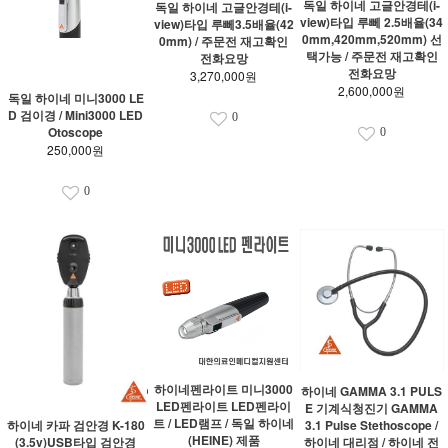
독일 하이네 고글안경테(i-
독일 하이네 고글안경테(i-
view)타입 루뻬 2.5배율(34
view)타입 루뻬3.5배율(42
0mm,420mm,520mm) 선
0mm) / 주문전 재고확인
택가능 / 주문전 재고확인
전화요망
전화요망
3,270,000원
2,600,000원
독일 하이네 미니3000 LE
D 검이경 / Mini3000 LED
0
Otoscope
0
250,000원
0
하이네펜라이트 미니3000
하이네 GAMMA 3.1 PULS
LED펜라이트 LED펜라이
E 기계식청진기 GAMMA
트 / LED램프 / 독일 하이네
하이네 카파 검안경 K-180
3.1 Pulse Stethoscope /
(HEINE) 제품
(3.5v)USB타입 검안경
하이네 대리점 / 하이네 전