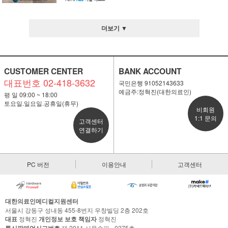
더보기 ▼
CUSTOMER CENTER
BANK ACCOUNT
대표번호 02-418-3632
국민은행 91052143633
예금주:정혁진(대한의료인)
평 일 09:00 ~ 18:00
토요일.일요일.공휴일(휴무)
비회원
1:1 문의
고객센터
연결하기
PC 버전
이용안내
고객센터
대한의료인메디컬지원센터
서울시 강동구 성내동 455-8번지 우창빌딩 2층 202호
대표
정혁진
개인정보 보호 책임자
정혁진
통신판매업신고번호
제 2011 서울송파 - 0275호