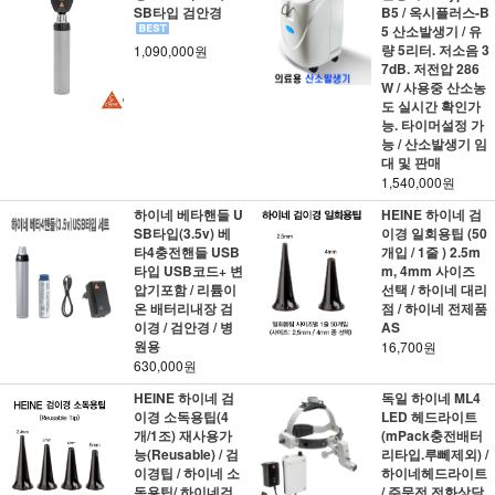
SB타입 검안경
B5 / 옥시플러스-B
5 산소발생기 / 유
량 5리터. 저소음 3
1,090,000원
7dB. 저전압 286
W / 사용중 산소농
도 실시간 확인가
능. 타이머설정 가
능 / 산소발생기 임
대 및 판매
1,540,000원
하이네 베타핸들 U
HEINE 하이네 검
SB타입(3.5v) 베
이경 일회용팁 (50
타4충전핸들 USB
개입 / 1줄 ) 2.5m
타입 USB코드+ 변
m, 4mm 사이즈
압기포함 / 리튬이
선택 / 하이네 대리
온 배터리내장 검
점 / 하이네 전제품
이경 / 검안경 / 병
AS
원용
16,700원
630,000원
HEINE 하이네 검
독일 하이네 ML4
이경 소독용팁(4
LED 헤드라이트
개/1조) 재사용가
(mPack충전배터
능(Reusable) / 검
리타입.루뻬제외) /
이경팁 / 하이네 소
하이네헤드라이트
독용팁/ 하이네검
/ 주문전 전화상담