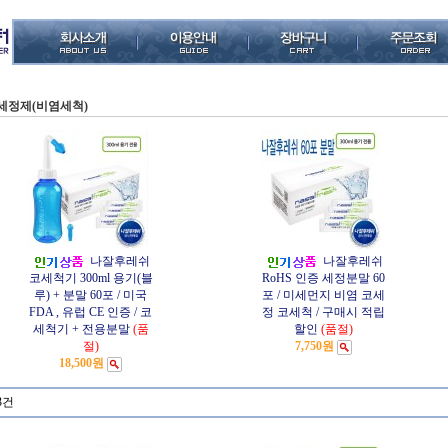
세정제(비염세척)
나잘후레쉬
나잘후레쉬
코세척기 300ml 용기(블
RoHS 인증 세정분말 60
루) + 분말 60포 / 미국
포 / 미세먼지 비염 코세
FDA , 유럽 CE 인증 / 코
정 코세척 / 구매시 적립
세척기 + 전용분말
(품
할인
(품절)
절)
7,750원
18,500원
3건