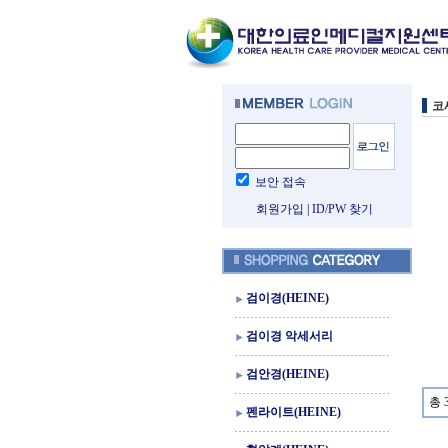
코
보안 접속
회원가입
|
ID/PW 찾기
검이경(HEINE)
검이경 악세서리
검안경(HEINE)
총 
펜라이트(HEINE)