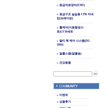
응급의료장비(EMS)
응급구조 실습용 CPR 마네
킹[브레이든]
홈케어(이동형경사
로)LY36세트
멀티 펫 케어 시스템(DU-
1004)
알콜스왑(알콜솜)
건강용품
이벤트
상품후기