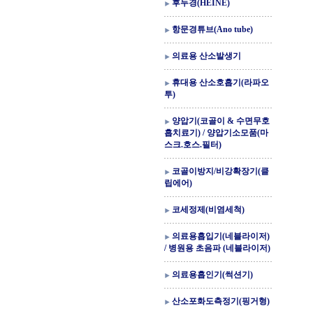
후두경(HEINE)
항문경튜브(Ano tube)
의료용 산소발생기
휴대용 산소호흡기(라파오
투)
양압기(코골이 & 수면무호
흡치료기) / 양압기소모품(마
스크.호스.필터)
코골이방지/비강확장기(클
립에어)
코세정제(비염세척)
의료용흡입기(네블라이저)
/ 병원용 초음파 (네블라이저)
의료용흡인기(썩션기)
산소포화도측정기(핑거형)