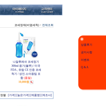
코세정제(비염세척)
>
전체조회
상품후기
공지사항
이벤트
나잘후레쉬 코세정기
300ml 용기(블루) / 미국
Q & A
FDA , 유럽 CE 인증 코세
척기 / 성인.소아용팁 포
함
(품절)
10,000원
정렬 :
[가격]
[높은가격]
[제품명]
[제조사]