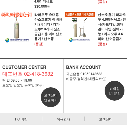
4.6리터세트
(품절)
330,000원
라파오투 휴대용
산소호흡기 라파오
산소호흡기 예비용
투 4.6리터세트 (건
기 2.8리터 / 라파
식/카트타입,침대
오투2.8리터 산소
걸이타입)선택가
공급기용 예비산소
능 / 라파오투 4.6
용기 / 산소통
리터 산소공급기
(품절)
(품절)
CUSTOMER CENTER
BANK ACCOUNT
대표번호 02-418-3632
국민은행 91052143633
예금주:정혁진(대한의료인)
평 일 09:00 ~ 18:00
토요일.일요일.공휴일(휴무)
비회원
1:1 문의
고객센터
연결하기
PC 버전
이용안내
고객센터