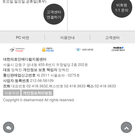
토요일.일요일.공휴일(휴무)
비회원
1:1 문의
고객센터
연결하기
PC 버전
이용안내
고객센터
대한의료인메디컬지원센터
서울시 강동구 성내동 455-8번지 우창빌딩 2층 202호
대표
정혁진
개인정보 보호 책임자
정혁진
통신판매업신고번호
제 2011 서울송파 - 0275호
사업자 등록번호
212-06-56109
전화
대표번호 02-418-3632,팩스번호 02-418-3633
팩스
02-418-3633
이용약관
개인정보처리방침
Copyright © daehanmed All rights reserved.