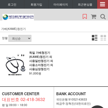
로그인
회원가입
마이페이지
최근본상품
가베(KAWE)청진기
정렬
독일 가베청진기
(KAWE)청진기 의
사용일반청진기 의
사용소아청진기 의
사용심장청진기
91,000원
CUSTOMER CENTER
BANK ACCOUNT
대표번호 02-418-3632
국민은행 91052143633
예금주:정혁진(대한의료인)
평 일 09:00 ~ 18:00