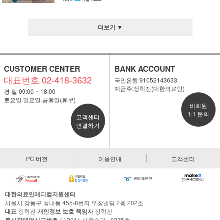
더보기 ▼
CUSTOMER CENTER
BANK ACCOUNT
대표번호 02-418-3632
국민은행 91052143633
예금주:정혁진(대한의료인)
평 일 09:00 ~ 18:00
토요일.일요일.공휴일(휴무)
비회원
1:1 문의
고객센터
연결하기
PC 버전
이용안내
고객센터
대한의료인메디컬지원센터
서울시 강동구 성내동 455-8번지 우창빌딩 2층 202호
대표
정혁진
개인정보 보호 책임자
정혁진
통신판매업신고번호
제 2011 서울송파 - 0275호