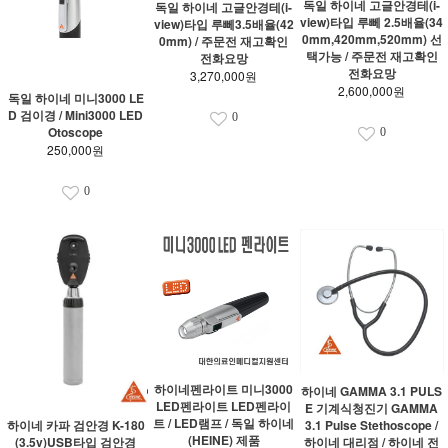
독일 하이네 고글안경테(i-
독일 하이네 고글안경테(i-
view)타입 루뻬 2.5배율(34
view)타입 루뻬3.5배율(42
0mm,420mm,520mm) 선
0mm) / 주문전 재고확인
택가능 / 주문전 재고확인
전화요망
전화요망
3,270,000원
2,600,000원
독일 하이네 미니3000 LE
D 검이경 / Mini3000 LED
0
Otoscope
0
250,000원
0
하이네펜라이트 미니3000
하이네 GAMMA 3.1 PULS
LED펜라이트 LED펜라이
E 기계식청진기 GAMMA
트 / LED램프 / 독일 하이네
하이네 카파 검안경 K-180
3.1 Pulse Stethoscope /
(HEINE) 제품
(3.5v)USB타입 검안경
하이네 대리점 / 하이네 전