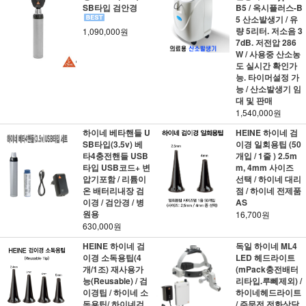
SB타입 검안경
B5 / 옥시플러스-B
5 산소발생기 / 유
량 5리터. 저소음 3
1,090,000원
7dB. 저전압 286
W / 사용중 산소농
도 실시간 확인가
능. 타이머설정 가
능 / 산소발생기 임
대 및 판매
1,540,000원
하이네 베타핸들 U
HEINE 하이네 검
SB타입(3.5v) 베
이경 일회용팁 (50
타4충전핸들 USB
개입 / 1줄 ) 2.5m
타입 USB코드+ 변
m, 4mm 사이즈
압기포함 / 리튬이
선택 / 하이네 대리
온 배터리내장 검
점 / 하이네 전제품
이경 / 검안경 / 병
AS
원용
16,700원
630,000원
HEINE 하이네 검
독일 하이네 ML4
이경 소독용팁(4
LED 헤드라이트
개/1조) 재사용가
(mPack충전배터
능(Reusable) / 검
리타입.루뻬제외) /
이경팁 / 하이네 소
하이네헤드라이트
독용팁/ 하이네검
/ 주문전 전화상담