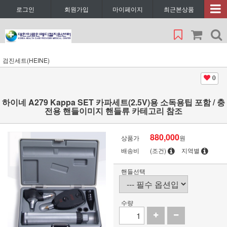
로그인
회원가입
마이페이지
최근본상품
검진세트(HEINE)
0
하이네 A279 Kappa SET 카파세트(2.5V)용 소독용팁 포함 / 충
전용 핸들이미지 핸들류 카테고리 참조
880,000
상품가
원
배송비
(조건)
지역별
핸들선택
수량