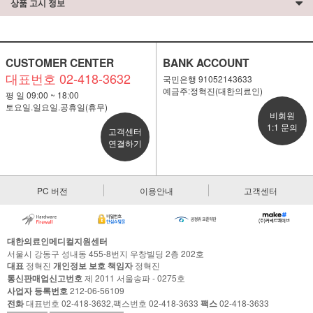
상품 고시 정보
CUSTOMER CENTER
BANK ACCOUNT
대표번호 02-418-3632
국민은행 91052143633
예금주:정혁진(대한의료인)
평 일 09:00 ~ 18:00
토요일.일요일.공휴일(휴무)
비회원
1:1 문의
고객센터
연결하기
PC 버전
이용안내
고객센터
대한의료인메디컬지원센터
서울시 강동구 성내동 455-8번지 우창빌딩 2층 202호
대표
정혁진
개인정보 보호 책임자
정혁진
통신판매업신고번호
제 2011 서울송파 - 0275호
사업자 등록번호
212-06-56109
전화
대표번호 02-418-3632,팩스번호 02-418-3633
팩스
02-418-3633