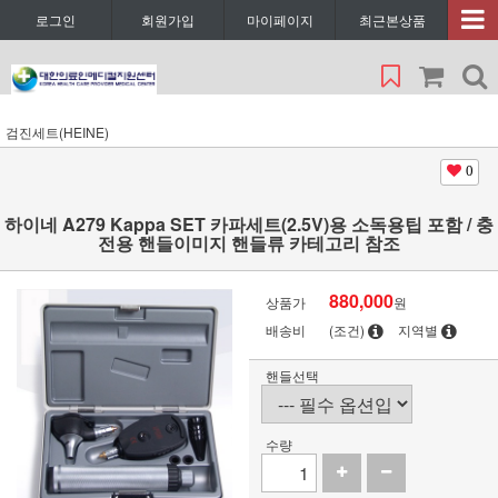
로그인
회원가입
마이페이지
최근본상품
검진세트(HEINE)
0
하이네 A279 Kappa SET 카파세트(2.5V)용 소독용팁 포함 / 충
전용 핸들이미지 핸들류 카테고리 참조
880,000
상품가
원
배송비
(조건)
지역별
핸들선택
수량