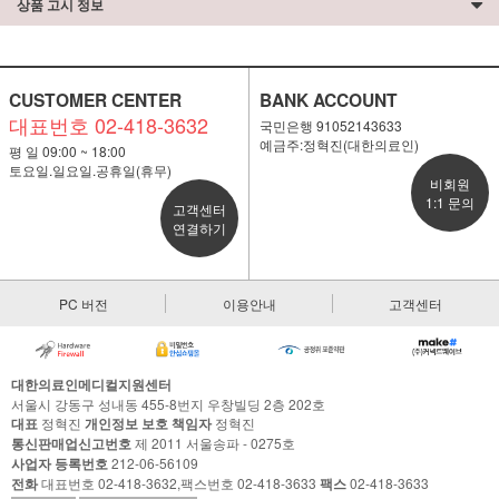
상품 고시 정보
CUSTOMER CENTER
BANK ACCOUNT
대표번호 02-418-3632
국민은행 91052143633
예금주:정혁진(대한의료인)
평 일 09:00 ~ 18:00
토요일.일요일.공휴일(휴무)
비회원
1:1 문의
고객센터
연결하기
PC 버전
이용안내
고객센터
대한의료인메디컬지원센터
서울시 강동구 성내동 455-8번지 우창빌딩 2층 202호
대표
정혁진
개인정보 보호 책임자
정혁진
통신판매업신고번호
제 2011 서울송파 - 0275호
사업자 등록번호
212-06-56109
전화
대표번호 02-418-3632,팩스번호 02-418-3633
팩스
02-418-3633