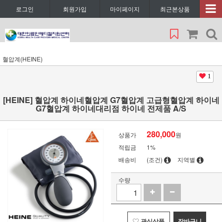
로그인
회원가입
마이페이지
최근본상품
혈압계(HEINE)
1
[HEINE] 혈압계 하이네혈압계 G7혈압계 고급형혈압계 하이네
G7혈압계 하이네대리점 하이네 전제품 A/S
280,000
상품가
원
적립금
1%
배송비
(조건)
지역별
수량
관심상품
장바구니