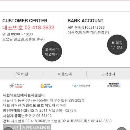
CUSTOMER CENTER
BANK ACCOUNT
대표번호 02-418-3632
국민은행 91052143633
예금주:정혁진(대한의료인)
평 일 09:00 ~ 18:00
토요일.일요일.공휴일(휴무)
비회원
1:1 문의
고객센터
연결하기
PC 버전
이용안내
고객센터
대한의료인메디컬지원센터
서울시 강동구 성내동 455-8번지 우창빌딩 2층 202호
대표
정혁진
개인정보 보호 책임자
정혁진
통신판매업신고번호
제 2011 서울송파 - 0275호
사업자 등록번호
212-06-56109
전화
대표번호 02-418-3632,팩스번호 02-418-3633
팩스
02-418-3633
이용약관
개인정보처리방침