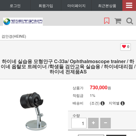
로그인
회원가입
마이페이지
최근본상품
검안경(HEINE)
0
하이네 실습용 모형안구 C-33a/ Ophthalmoscope trainer / 하
이네 옵탈모 트레이너 /학생들 검안교육 실습용 / 하이네대리점 /
하이네 전제품AS
730,000
상품가
원
적립금
1%
배송비
(조건)
지역별
수량