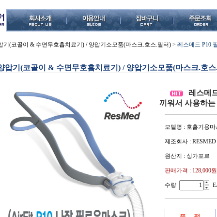
압기(코골이 & 수면무호흡치료기) / 양압기소모품(마스크.호스.필터)
>
레스메드 P10
양압기(코골이 & 수면무호흡치료기) / 양압기소모품(마스크.호스
레스메드 
끼워서 사용하는 
모델명 : 호흡기용마스크 
제조회사 : RESMED
원산지 : 싱가포르
판매가격 :
128,000원
수량
E