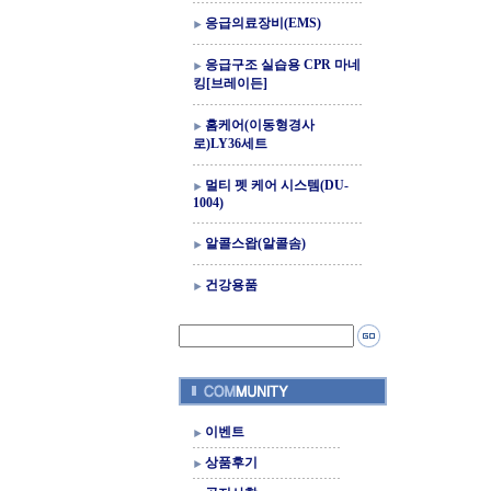
응급의료장비(EMS)
응급구조 실습용 CPR 마네
킹[브레이든]
홈케어(이동형경사
로)LY36세트
멀티 펫 케어 시스템(DU-
1004)
알콜스왑(알콜솜)
건강용품
이벤트
상품후기