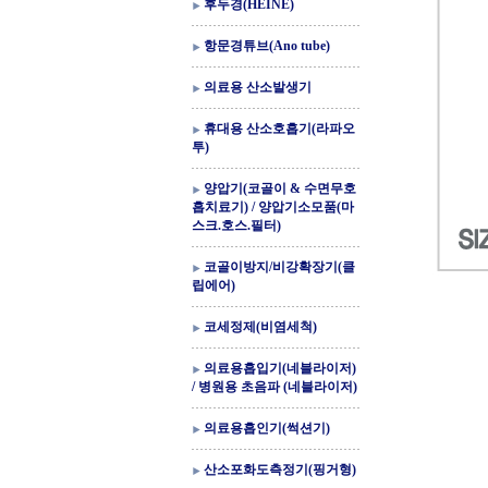
후두경(HEINE)
항문경튜브(Ano tube)
의료용 산소발생기
휴대용 산소호흡기(라파오
투)
양압기(코골이 & 수면무호
흡치료기) / 양압기소모품(마
스크.호스.필터)
코골이방지/비강확장기(클
립에어)
코세정제(비염세척)
의료용흡입기(네블라이저)
/ 병원용 초음파 (네블라이저)
의료용흡인기(썩션기)
산소포화도측정기(핑거형)