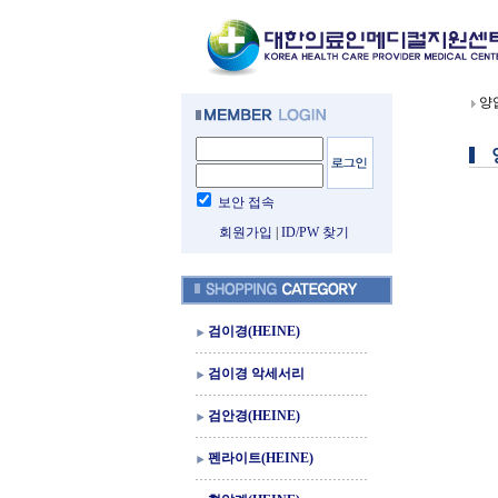
양
보안 접속
회원가입
|
ID/PW 찾기
검이경(HEINE)
검이경 악세서리
검안경(HEINE)
펜라이트(HEINE)