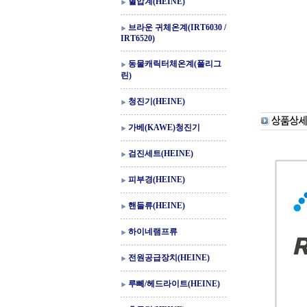
혈압계(HEINE)
브라운 귀체온계(IRT6030 /
IRT6520)
동물캐릭터체온계(폴리그
린)
청진기(HEINE)
가베(KAWE)청진기
검진세트(HEINE)
피부경(HEINE)
핸들류(HEINE)
하이네램프류
전원공급장치(HEINE)
루뻬/헤드라이트(HEINE)