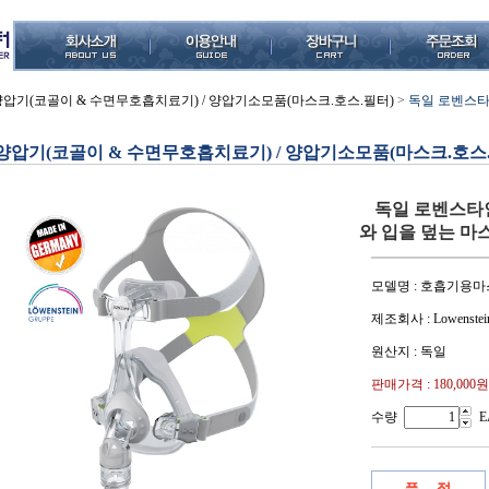
양압기(코골이 & 수면무호흡치료기) / 양압기소모품(마스크.호스.필터)
>
독일 로벤스타
양압기(코골이 & 수면무호흡치료기) / 양압기소모품(마스크.호스
독일 로벤스타인
와 입을 덮는 마
모델명 : 호흡기용마
제조회사 : Lowenstein 
원산지 : 독일
판매가격 :
180,000원
수량
E