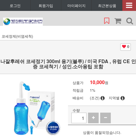
로그인
회원가입
마이페이지
최근본상품
코세정제(비염세척)
0
나잘후레쉬 코세정기 300ml 용기(블루) / 미국 FDA , 유럽 CE 인
증 코세척기 / 성인.소아용팁 포함
10,000
상품가
원
적립금
1%
배송비
(조건)
지역별
수량
상품이 품절되었습니다.